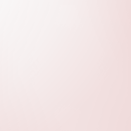
）
Mh_OWiSwA/join