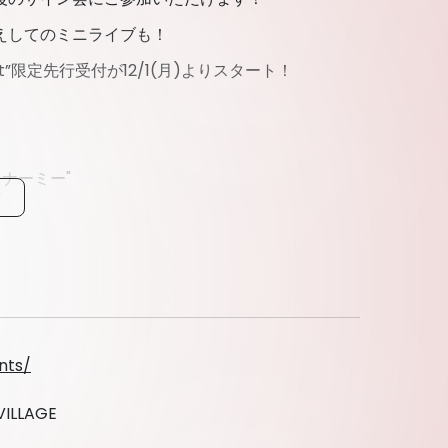
えしてのミニライブも！
”限定先行受付が12/1(月)よりスタート！
ィーナーミー"
E 118
nts/
nts/
LLAGE