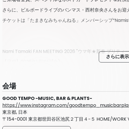
さらに、ビルボードライブのバンマス・西村奈央さんをお迎
チケットは「たまきなみちゃんねる」メンバーシップ“Namist
Nami Tamaki FAN MEETING 2026 "ウマ年★新春 プリテ
さらに表示
【日程】2026年1月16日(金)
【時間】開場 19:30 / 開演 20:00
【会場】GOOD TEMPO -MUSIC, BAR & PLANTS-
会場
〒154-0001 東京都世田谷区池尻2-4-5 HOME/WORK VILLAG
GOOD TEMPO -MUSIC, BAR & PLANTS-
https://www.instagram.com/goodtempo_musicbarpla
https://www.instagram.com/goodtempo_musicbarpla
東京都, 日本
【出演】玉置成実 / Pf.西村奈央 (ミニライブコーナー)
〒154-0001 東京都世田谷区池尻２丁目４−５ HOME/WORK VI