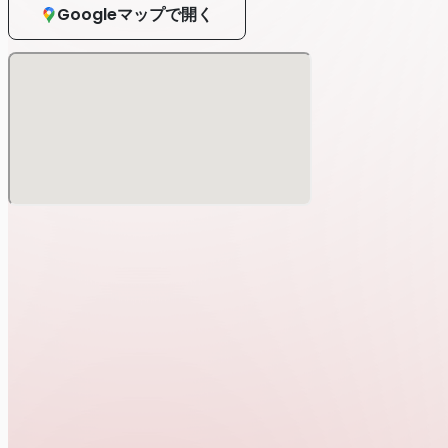
Googleマップで開く
【チケット販売情報】
＜｟メンバー限定｠先行チケット＞ 4,400円（税込・自由席
▶︎Namist限定
https://www.youtube.com/channel/UCYIYWTy1nxhPKE
受付期間 2025年12⽉1⽇(月)12:00～2025年12⽉7⽇(日)23:59
※ZAIKOにて受付抽選
※別途1ドリンク オーダー制
◎枚数制限：1人4枚まで (同行者は非メンバー可)
◎入場時は整理番号順に整列
◎入金期間 2025年12⽉10⽇(水)～12月16日(火)23:59
先行チケット当選者へは、順次メールをお送り致します。